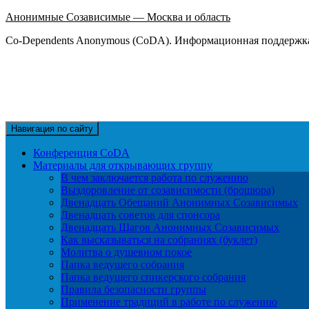
Анонимные Созависимые — Москва и область
Co-Dependents Anonymous (CoDA). Информационная поддержка 
Навигация по сайту
Конференция CoDA
Материалы для открывающих группу
В чем заключается работа по служению
Выздоровление от созависимости (брошюра)
Двенадцать Обещаний Анонимных Созависимых
Двенадцать советов для спонсора
Двенадцать Шагов Анонимных Созависимых
Как высказываться на собраниях (буклет)
Молитва о душевном покое
Папка ведущего собрания
Папка ведущего спикерского собрания
Правила безопасности группы
Применение традиций в работе по служению