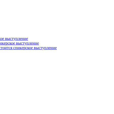
кое выступление
пикерское выступление
остоится спикерское выступление