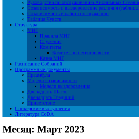
Руководство по обслуживанию Анонимных Созав
Созависимость и выздоровление различия (таблица
Созависимость и работа по служению
Таблица Чувств
Структура
МИГ
Правила МИГ
Служения
Комитеты
Комитет по несению вести
Казна МИГ
Расписание Собраний
Программные документы
Преамбула
Модели созависимости
Модели выздоровления
Двенадцать Шагов
Двенадцать Традиций
Приветствие
Спикерские выступления
Литература CoDA
Месяц:
Март 2023