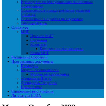
Руководство по обслуживанию Анонимных
Созависимых
Созависимость и выздоровление различия
(таблица)
Созависимость и работа по служению
Таблица Чувств
Структура
МИГ
Правила МИГ
Служения
Комитеты
Комитет по несению вести
Казна МИГ
Расписание Собраний
Программные документы
Преамбула
Модели созависимости
Модели выздоровления
Двенадцать Шагов
Двенадцать Традиций
Приветствие
Спикерские выступления
Литература CoDA