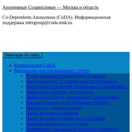
Анонимные Созависимые — Москва и область
Co-Dependents Anonymous (CoDA). Информационная
поддержка intergroup@coda-msk.ru.
Навигация по сайту
Конференция CoDA
Материалы для открывающих группу
В чем заключается работа по служению
Выздоровление от созависимости (брошюра)
Двенадцать Обещаний Анонимных Созависимых
Двенадцать советов для спонсора
Двенадцать Шагов Анонимных Созависимых
Как высказываться на собраниях (буклет)
Молитва о душевном покое
Папка ведущего собрания
Папка ведущего спикерского собрания
Правила безопасности группы
Применение традиций в работе по служению