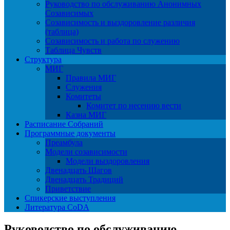
Руководство по обслуживанию Анонимных
Созависимых
Созависимость и выздоровление различия
(таблица)
Созависимость и работа по служению
Таблица Чувств
Структура
МИГ
Правила МИГ
Служения
Комитеты
Комитет по несению вести
Казна МИГ
Расписание Собраний
Программные документы
Преамбула
Модели созависимости
Модели выздоровления
Двенадцать Шагов
Двенадцать Традиций
Приветствие
Спикерские выступления
Литература CoDA
Руководство по обслуживанию