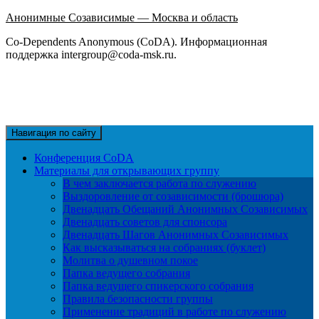
Анонимные Созависимые — Москва и область
Co-Dependents Anonymous (CoDA). Информационная
поддержка intergroup@coda-msk.ru.
Навигация по сайту
Конференция CoDA
Материалы для открывающих группу
В чем заключается работа по служению
Выздоровление от созависимости (брошюра)
Двенадцать Обещаний Анонимных Созависимых
Двенадцать советов для спонсора
Двенадцать Шагов Анонимных Созависимых
Как высказываться на собраниях (буклет)
Молитва о душевном покое
Папка ведущего собрания
Папка ведущего спикерского собрания
Правила безопасности группы
Применение традиций в работе по служению