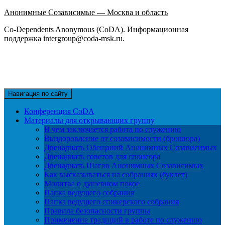
Анонимные Созависимые — Москва и область
Co-Dependents Anonymous (CoDA). Информационная
поддержка intergroup@coda-msk.ru.
Навигация по сайту
Конференция CoDA
Материалы для открывающих группу
В чем заключается работа по служению
Выздоровление от созависимости (брошюра)
Двенадцать Обещаний Анонимных Созависимых
Двенадцать советов для спонсора
Двенадцать Шагов Анонимных Созависимых
Как высказываться на собраниях (буклет)
Молитва о душевном покое
Папка ведущего собрания
Папка ведущего спикерского собрания
Правила безопасности группы
Применение традиций в работе по служению