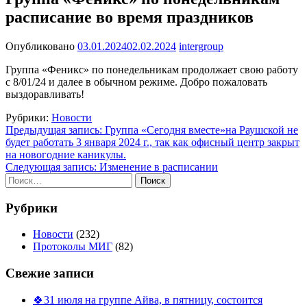
расписание во время праздников
Опубликовано
03.01.2024
02.02.2024
intergroup
Группа «Феникс» по понедельникам продолжает свою работу
с 8/01/24 и далее в обычном режиме. Добро пожаловать
выздоравливать!
Рубрики:
Новости
Навигация
Предыдущая запись:
Группа «Сегодня вместе»на Раушской не
будет работать 3 января 2024 г., так как офисный центр закрыт
по
на новогодние каникулы.
записям
Следующая запись:
Изменение в расписании
Найти:
Рубрики
Новости
(232)
Протоколы МИГ
(82)
Свежие записи
🍀31 июля на группе Айва, в пятницу, состоится