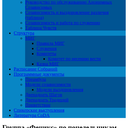
Руководство по обслуживанию Анонимных
Созависимых
Созависимость и выздоровление различия
(таблица)
Созависимость и работа по служению
Таблица Чувств
Структура
МИГ
Правила МИГ
Служения
Комитеты
Комитет по несению вести
Казна МИГ
Расписание Собраний
Программные документы
Преамбула
Модели созависимости
Модели выздоровления
Двенадцать Шагов
Двенадцать Традиций
Приветствие
Спикерские выступления
Литература CoDA
Группа «Феникс» по понедельникам